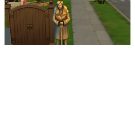
Selvom at din simmer har nået toppen af sin
karriere, betyder det ikke at de kan slappe af
endnu. Din simmer skal stadigvæk møde til tiden
og gøre en god præstation på jobbet, ellers kan
din simmer blive degraderet og miste alt sit hårde
arbejde.