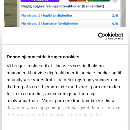
Venlige interaktioner
- Snak med andre simmere
Denne hjemmeside bruger cookies
Vi bruger cookies til at tilpasse vores indhold og
annoncer, til at vise dig funktioner til sociale medier og til
Nå niveau 5 i Logik færdigheden
at analysere vores trafik. Vi deler også oplysninger om
din brug af vores hjemmeside med vores partnere inden
for sociale medier, annonceringspartnere og
analysepartnere. Vores partnere kan kombinere disse
Nå niveau 5 i Karisma færdigheden
data med andre oplysninger, du har givet dem, eller som
de har indsamlet fra din brug af deres tjenester.
Der låses op for: