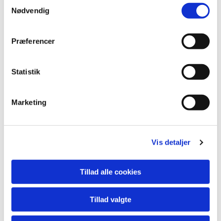
Samtykkevalg
Nødvendig
- Naver af stål-lampe
- Undersøg på computeren
Præferencer
Statistik
Marketing
Vis detaljer
Tillad alle cookies
Tillad valgte