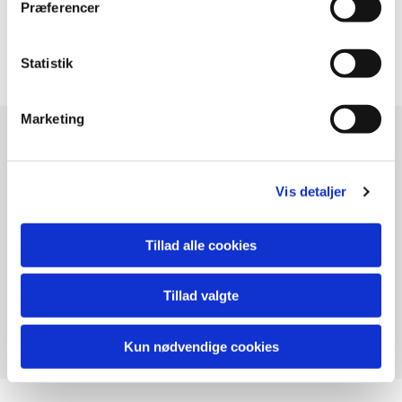
Præferencer
Type text here
Statistik
Marketing
Nybegynder - Erfaren
sims4playing
Vis detaljer
Tillad alle cookies
Tillad valgte
Kun nødvendige cookies